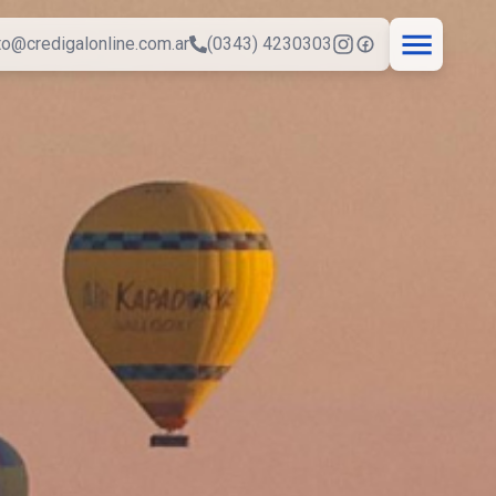
to@credigalonline.com.ar
(0343) 4230303