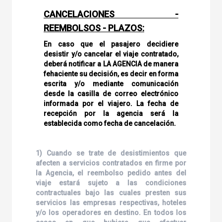
CANCELACIONES -
REEMBOLSOS - PLAZOS:
En caso que el pasajero decidiere
desistir y/o cancelar el viaje contratado,
deberá notificar a LA AGENCIA de manera
fehaciente su decisión, es decir en forma
escrita y/o mediante comunicación
desde la casilla de correo electrónico
informada por el viajero. La fecha de
recepción por la agencia será la
establecida como fecha de cancelación.
1) Cuando se trate de desistimientos que
afecten a servicios contratados en firme por
la Agencia, el reembolso pedido antes del
viaje estará sujeto a las condiciones
contractuales bajo las cuales presten sus
servicios las empresas respectivas, hoteles
y/o los operadores en destino. En todos los